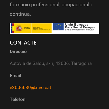
formació professional, ocupacional i
contínua.
CONTACTE
Direcció
Autovia de Salou, s/n, 43006, Tarragona
Email
e3006630@xtec.cat
Telèfon