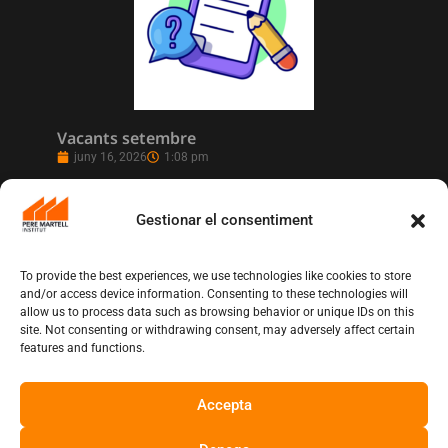
Vacants setembre
juny 16, 2026
1:08 pm
Gestionar el consentiment
To provide the best experiences, we use technologies like cookies to store
and/or access device information. Consenting to these technologies will
allow us to process data such as browsing behavior or unique IDs on this
site. Not consenting or withdrawing consent, may adversely affect certain
features and functions.
Accepta
L’Institut Pere Martell executa un projecte
de realització multicàmera en remot
juny 12, 2026
10:13 am