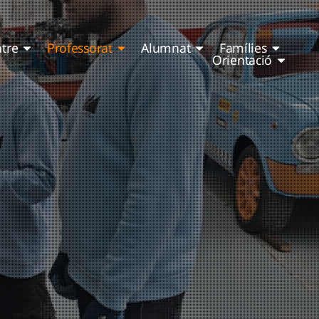
ntre
Professorat
Alumnat
Famílies
Orientació