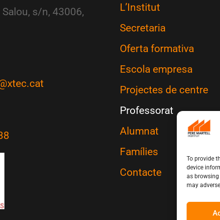
L’Institut
 Salou, s/n, 43006,
Secretaria
Oferta formativa
Escola empresa
@xtec.cat
Projectes de centre
Professorat
Alumnat
38
Famílies
To provide t
device infor
Contacte
as browsing 
may adversel
A