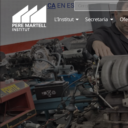
CA
EN
ES
L’Institut
Secretaria
Ofe