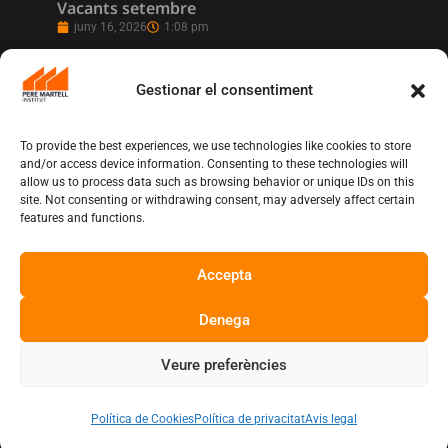
Vacants setembre
juny 16, 2026
1:08 pm
Gestionar el consentiment
To provide the best experiences, we use technologies like cookies to store
and/or access device information. Consenting to these technologies will
allow us to process data such as browsing behavior or unique IDs on this
site. Not consenting or withdrawing consent, may adversely affect certain
features and functions.
Accepta
L’Institut Pere Martell executa un projecte
de realització multicàmera en remot
juny 12, 2026
10:13 am
Denega
Veure preferències
Copyright © Institut Pere Martell
Política de Cookies
Política de privacitat
Avis legal