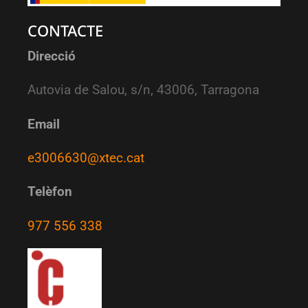
CONTACTE
Direcció
Autovia de Salou, s/n, 43006, Tarragona
Email
e3006630@xtec.cat
Telèfon
977 556 338