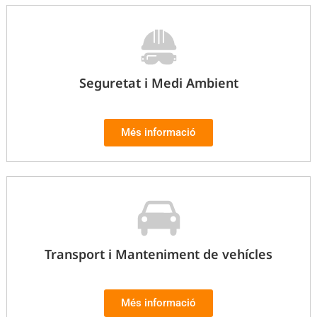
Seguretat i Medi Ambient
ent
Més informació
t de vehicles
nt
Transport i Manteniment de vehícles
Més informació