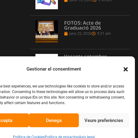
juliol 10, 2026
5:56 pm
FOTOS: Acte de
Graduació 2026
juny 22, 2026
9:21 am
Vacants setembre
juny 16, 2026
1:08 pm
Gestionar el consentiment
he best experiences, we use technologies like cookies to store and/or access
L’Institut Pere Martell
mation. Consenting to these technologies will allow us to process data such
executa un projecte de
behavior or unique IDs on this site. Not consenting or withdrawing consent,
realització multicàmera
y affect certain features and functions.
en remot
juny 12, 2026
10:13 am
ccepta
Denega
Veure preferències
Política de Cookies
Política de privacitat
Avis legal