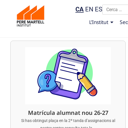
CA
EN
ES
L’Institut
Sec
Matrícula alumnat nou 26-27
Si has obtingut plaça en la 2ª tanda d’assignacions al
nostre centre consulta tota la...