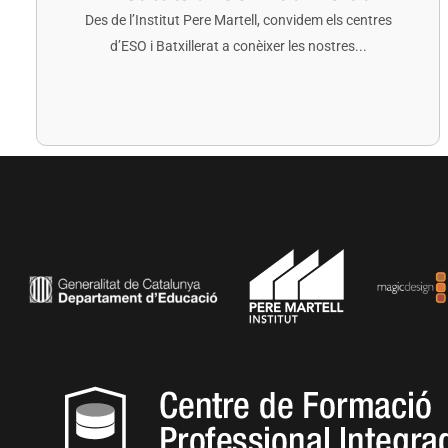
Des de l’Institut Pere Martell, convidem els centres
d’ESO i Batxillerat a conèixer les nostres...