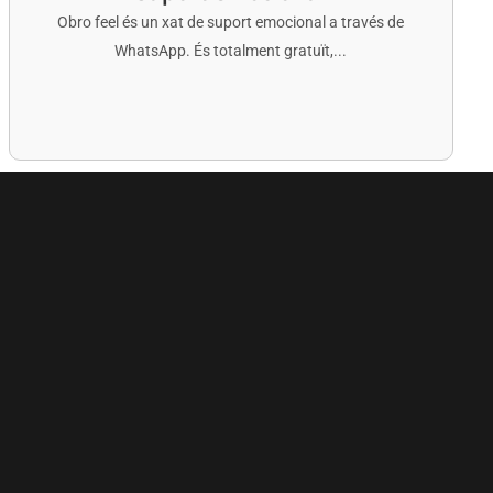
Obro feel és un xat de suport emocional a través de
WhatsApp. És totalment gratuït,...