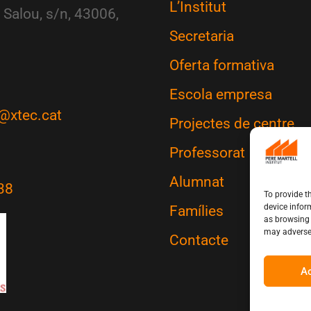
L’Institut
 Salou, s/n, 43006,
Secretaria
Oferta formativa
Escola empresa
@xtec.cat
Projectes de centre
Professorat
Alumnat
38
To provide t
device infor
Famílies
as browsing 
may adversel
Contacte
A