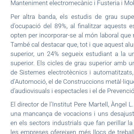
Manteniment electromecànic i Fusteria i Mo
Per altra banda, els estudis de grau sup
d’ocupació del 89%, al finalitzar aquests e
opten per incorporar-se al món laboral que
També cal destacar que, tot i que aquest al
superior, un 24% segueix estudiant a la un
superior. Els cicles de grau superior amb un
de Sistemes electrotècnics i automatitzats, 
d’Automoció, el de Construccions metàl·lique
d’audiovisuals i espectacles i el de Prevenci
El director de l’Institut Pere Martell, Àngel
una mancança de vocacions i uns desajustos
en els sectors industrials que fan perillar l
les empreses ofereixen més llocs de trebal