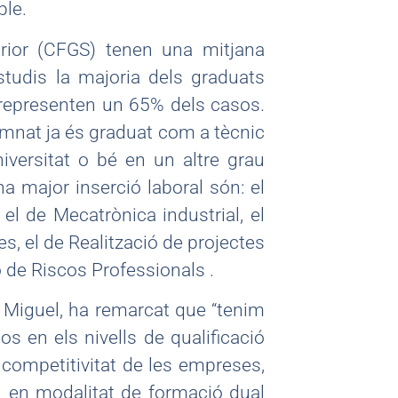
ble.
erior (CFGS) tenen una mitjana
studis la majoria dels graduats
 representen un 65% dels casos.
umnat ja és graduat com a tècnic
iversitat o bé en un altre grau
a major inserció laboral són: el
el de Mecatrònica industrial, el
s, el de Realització de projectes
ó de Riscos Professionals .
 L. Miguel, ha remarcat que “tenim
 en els nivells de qualificació
a competitivitat de les empreses,
l en modalitat de formació dual