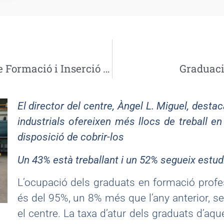
Preinscripció a Programes de Formació i Inserció (PFI)
Graduaci
El director del centre, Àngel L. Miguel, dest
industrials ofereixen més llocs de treball 
disposició de cobrir-los
Un 43
% està
treballant i un 52
% segueix est
ud
L’ocupació dels graduats en formació profess
és del 95%, un 8% més que l’any anterior, s
el centre. La taxa d’atur dels graduats d’aqu