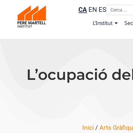
CA
EN
ES
L’Institut
Sec
L’ocupació del
Inici
/
Arts Gràfiq