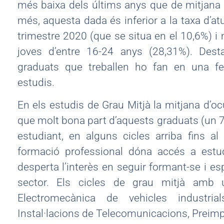
més baixa dels últims anys que de mitjana 
més, aquesta dada és inferior a la taxa d’at
trimestre 2020 (que se situa en el 10,6%) i m
joves d’entre 16-24 anys (28,31%). De
graduats que treballen ho fan en una f
estudis.
En els estudis de Grau Mitjà la mitjana d’o
que molt bona part d’aquests graduats (un 7
estudiant, en alguns cicles arriba fins a
formació professional dóna accés a estud
desperta l’interès en seguir formant-se i es
sector. Els cicles de grau mitjà amb
Electromecànica de vehicles industrial
Instal·lacions de Telecomunicacions, Preimpr