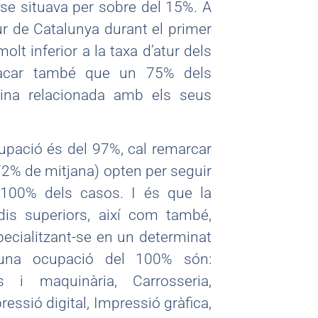
se situava per sobre del 15%. A
ur de Catalunya durant el primer
olt inferior a la taxa d’atur dels
stacar també que un 75% dels
eina relacionada amb els seus
cupació és del 97%, cal remarcar
2% de mitjana) opten per seguir
l 100% dels casos. I és que la
is superiors, així com també,
pecialitzant-se en un determinat
 una ocupació del 100% són:
s i maquinària, Carrosseria,
essió digital, Impressió gràfica,