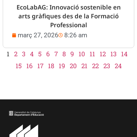
EcoLabAG: Innovació sostenible en
arts gràfiques des de la Formació
Professional
març 27, 2026
8:26 am
1
2
3
4
5
6
7
8
9
10
11
12
13
14
15
16
17
18
19
20
21
22
23
24