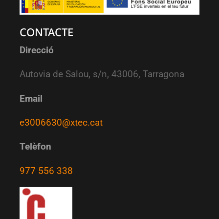
CONTACTE
Direcció
Autovia de Salou, s/n, 43006, Tarragona
Email
e3006630@xtec.cat
Telèfon
977 556 338