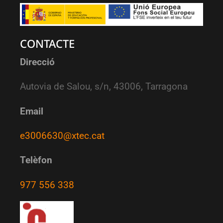
CONTACTE
Direcció
Autovia de Salou, s/n, 43006, Tarragona
Email
e3006630@xtec.cat
Telèfon
977 556 338