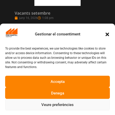
Vacants setembre
juny 16, 2026
1:08 pm
Gestionar el consentiment
To provide the best experiences, we use technologies like cookies to store
and/or access device information. Consenting to these technologies will
allow us to process data such as browsing behavior or unique IDs on this
site. Not consenting or withdrawing consent, may adversely affect certain
features and functions.
Accepta
L’Institut Pere Martell executa un projecte
de realització multicàmera en remot
juny 12, 2026
10:13 am
Denega
Veure preferències
Copyright © Institut Pere Martell