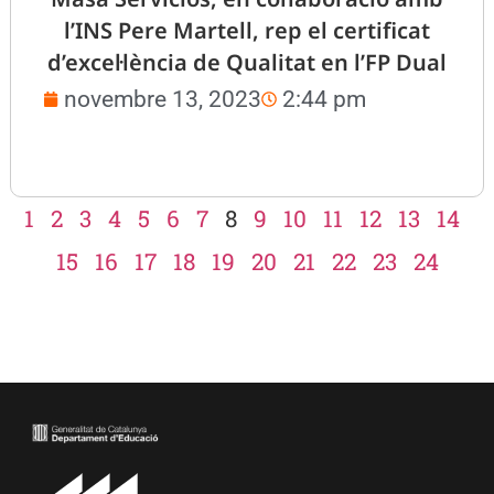
l’INS Pere Martell, rep el certificat
d’excel·lència de Qualitat en l’FP Dual
novembre 13, 2023
2:44 pm
1
2
3
4
5
6
7
8
9
10
11
12
13
14
15
16
17
18
19
20
21
22
23
24