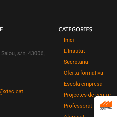
E
CATEGORIES
Inici
L’Institut
 Salou, s/n, 43006,
Secretaria
Oferta formativa
Escola empresa
@xtec.cat
Projectes de centre
Professorat
Alumnat