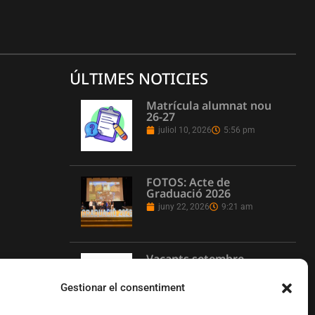
ÚLTIMES NOTICIES
Matrícula alumnat nou
26-27
juliol 10, 2026
5:56 pm
FOTOS: Acte de
Graduació 2026
juny 22, 2026
9:21 am
Vacants setembre
juny 16, 2026
1:08 pm
Gestionar el consentiment