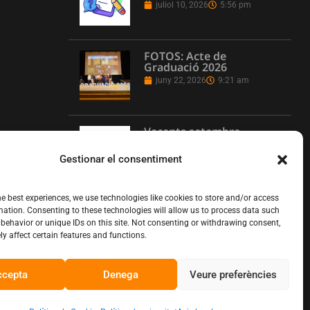
juliol 10, 2026
5:56 pm
FOTOS: Acte de
Graduació 2026
juny 22, 2026
9:21 am
Vacants setembre
juny 16, 2026
1:08 pm
Gestionar el consentiment
he best experiences, we use technologies like cookies to store and/or access
L’Institut Pere Martell
mation. Consenting to these technologies will allow us to process data such
executa un projecte de
behavior or unique IDs on this site. Not consenting or withdrawing consent,
realització multicàmera
y affect certain features and functions.
en remot
juny 12, 2026
10:13 am
ccepta
Denega
Veure preferències