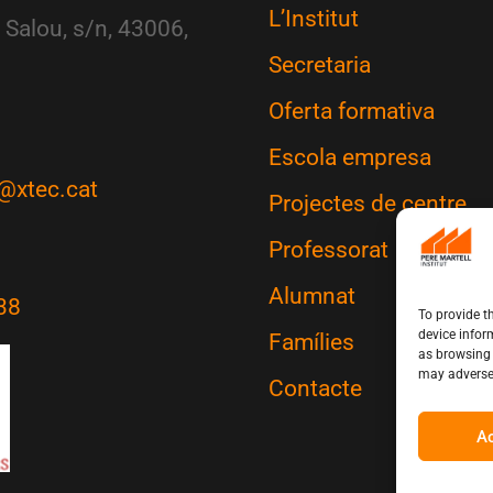
L’Institut
 Salou, s/n, 43006,
Secretaria
Oferta formativa
Escola empresa
@xtec.cat
Projectes de centre
Professorat
Alumnat
38
To provide t
device infor
Famílies
as browsing 
may adversel
Contacte
A