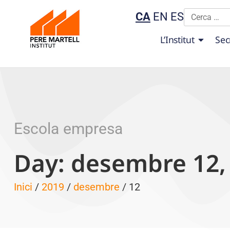
CA
EN
ES
L’Institut
Sec
Escola empresa
Day: desembre 12,
Inici
/
2019
/
desembre
/ 12