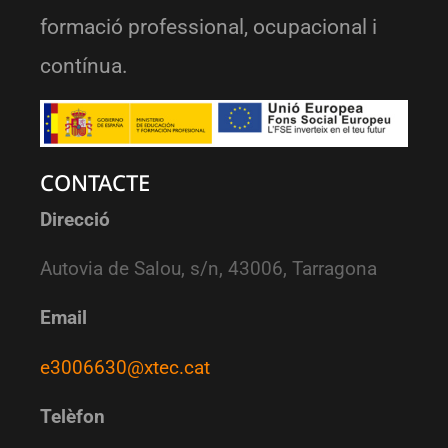
formació professional, ocupacional i
contínua.
CONTACTE
Direcció
Autovia de Salou, s/n, 43006, Tarragona
Email
e3006630@xtec.cat
Telèfon