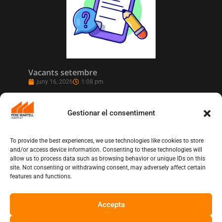
Vacants setembre
juny 16, 2026
1:08 pm
Gestionar el consentiment
To provide the best experiences, we use technologies like cookies to store
and/or access device information. Consenting to these technologies will
allow us to process data such as browsing behavior or unique IDs on this
site. Not consenting or withdrawing consent, may adversely affect certain
features and functions.
Accepta
L’Institut Pere Martell executa un projecte
de realització multicàmera en remot