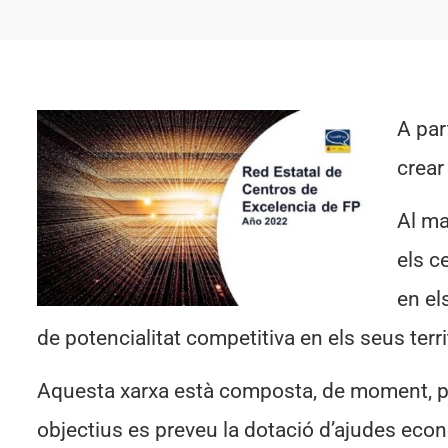
A par
crear
Al ma
els c
en el
de potencialitat competitiva en els seus terri
Aquesta xarxa està composta, de moment, per
objectius es preveu la dotació d’ajudes eco