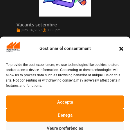
Vacants setembre
juny 16, 2026
1:08 pm
Gestionar el consentiment
To provide the best experiences, we use technologies like cookies to store
and/or access device information. Consenting to these technologies will
allow us to process data such as browsing behavior or unique IDs on this
site. Not consenting or withdrawing consent, may adversely affect certain
features and functions.
Accepta
L’Institut Pere Martell executa un projecte
de realització multicàmera en remot
juny 12, 2026
10:13 am
Denega
Veure preferències