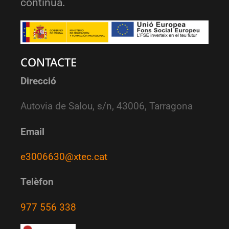
contínua.
CONTACTE
Direcció
Autovia de Salou, s/n, 43006, Tarragona
Email
e3006630@xtec.cat
Telèfon
977 556 338