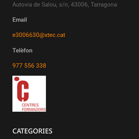
Autovia de Salou, s/n, 43006, Tarragona
Email
e3006630@xtec.cat
Telèfon
977 556 338
CATEGORIES