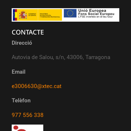
CONTACTE
Direcció
Autovia de Salou, s/n, 43006, Tarragona
Email
e3006630@xtec.cat
Telèfon
977 556 338