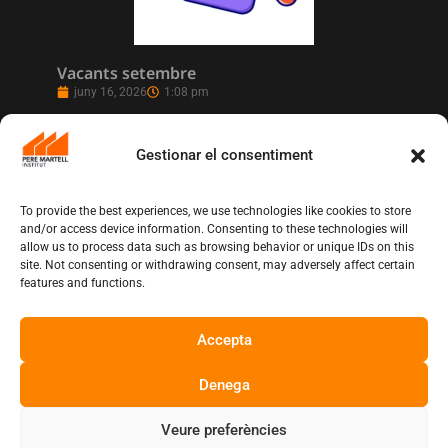
Vacants setembre
juny 16, 2026
1:08 pm
Gestionar el consentiment
To provide the best experiences, we use technologies like cookies to store
and/or access device information. Consenting to these technologies will
allow us to process data such as browsing behavior or unique IDs on this
site. Not consenting or withdrawing consent, may adversely affect certain
features and functions.
Accepta
L’Institut Pere Martell executa un projecte
de realització multicàmera en remot
juny 12, 2026
10:13 am
Denega
Veure preferències
Copyright © Institut Pere Martell