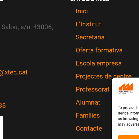
Inici
L’Institut
 Salou, s/n, 43006,
Secretaria
Oferta formativa
Escola empresa
@xtec.cat
Projectes de centre
Professorat
Alumnat
38
To provide t
device infor
Famílies
as browsing 
may adversel
Contacte