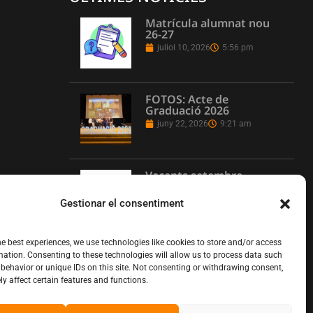
Matrícula alumnat nou
26-27
juliol 10, 2026
5:56 pm
FOTOS: Acte de
Graduació 2026
juny 22, 2026
9:21 am
Vacants setembre
juny 16, 2026
1:08 pm
Gestionar el consentiment
he best experiences, we use technologies like cookies to store and/or access
L’Institut Pere Martell
mation. Consenting to these technologies will allow us to process data such
executa un projecte de
behavior or unique IDs on this site. Not consenting or withdrawing consent,
realització multicàmera
y affect certain features and functions.
en remot
juny 12, 2026
10:13 am