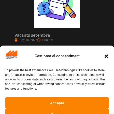
Vacants setembre
juny 16, 2026
1:08 pm
Gestionar el consentiment
To provide the best experiences, we use technologies like cookies to store
and/or access device information. Consenting to these technologies will
allow us to process data such as browsing behavior or unique IDs on this
site. Not consenting or withdrawing consent, may adversely affect certain
features and functions.
Accepta
L’Institut Pere Martell executa un projecte
de realització multicàmera en remot
juny 12, 2026
10:13 am