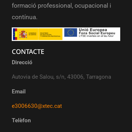
formació professional, ocupacional i
contínua.
CONTACTE
Direcció
Autovia de Salou, s/n, 43006, Tarragona
Email
e3006630@xtec.cat
Telèfon