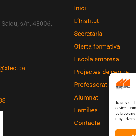
Inici
L’Institut
 Salou, s/n, 43006,
Secretaria
Oferta formativa
Escola empresa
@xtec.cat
Projectes de centre
Professorat
Alumnat
38
To provide t
device infor
Famílies
as browsing 
may adversel
Contacte