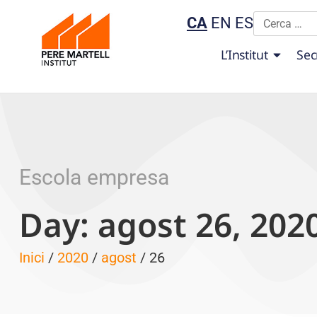
CA
EN
ES
L’Institut
Sec
Escola empresa
Day: agost 26, 202
Inici
/
2020
/
agost
/ 26