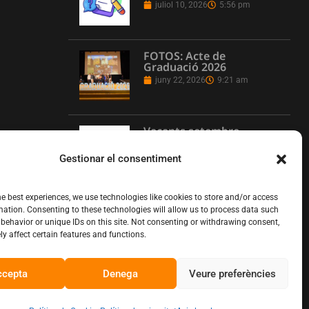
juliol 10, 2026
5:56 pm
FOTOS: Acte de
Graduació 2026
juny 22, 2026
9:21 am
Vacants setembre
juny 16, 2026
1:08 pm
Gestionar el consentiment
he best experiences, we use technologies like cookies to store and/or access
L’Institut Pere Martell
mation. Consenting to these technologies will allow us to process data such
executa un projecte de
behavior or unique IDs on this site. Not consenting or withdrawing consent,
realització multicàmera
y affect certain features and functions.
en remot
juny 12, 2026
10:13 am
ccepta
Denega
Veure preferències