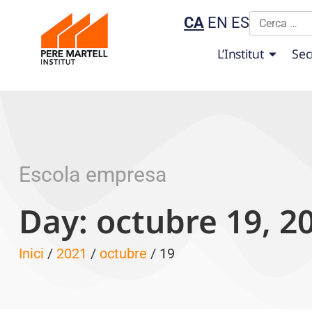
CA
EN
ES
L’Institut
Sec
Escola empresa
Day: octubre 19, 2
Inici
/
2021
/
octubre
/ 19