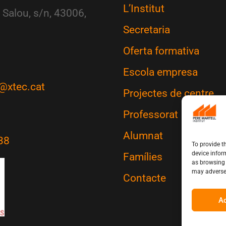
L’Institut
 Salou, s/n, 43006,
Secretaria
Oferta formativa
Escola empresa
@xtec.cat
Projectes de centre
Professorat
Alumnat
38
To provide t
device infor
Famílies
as browsing 
may adversel
Contacte
A