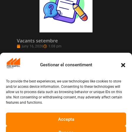
Vacants setembre
juny 16, 2026
1:08 pm
Gestionar el consentiment
To provide the best experiences, we use technologies like cookies to store
and/or access device information. Consenting to these technologies will
allow us to process data such as browsing behavior or unique IDs on this
site. Not consenting or withdrawing consent, may adversely affect certain
features and functions.
Accepta
L’Institut Pere Martell executa un projecte
de realització multicàmera en remot
juny 12, 2026
10:13 am