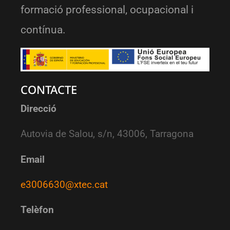
formació professional, ocupacional i
contínua.
CONTACTE
Direcció
Autovia de Salou, s/n, 43006, Tarragona
Email
e3006630@xtec.cat
Telèfon