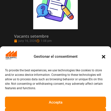
Vacants setembre
juny 16, 2026
1:08 pm
Gestionar el consentiment
To provide the best experiences, we use technologies like cookies to store
and/or access device information. Consenting to these technologies will
allow us to process data such as browsing behavior or unique IDs on this
site. Not consenting or withdrawing consent, may adversely affect certain
features and functions.
Accepta
L’Institut Pere Martell executa un projecte
de realització multicàmera en remot