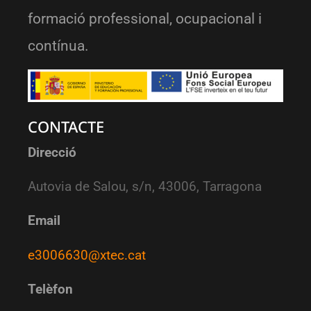
formació professional, ocupacional i
contínua.
CONTACTE
Direcció
Autovia de Salou, s/n, 43006, Tarragona
Email
e3006630@xtec.cat
Telèfon