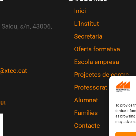
Inici
L’Institut
 Salou, s/n, 43006,
Secretaria
Oferta formativa
Escola empresa
@xtec.cat
Projectes de centre
Professorat
Alumnat
38
To provide t
device infor
Famílies
as browsing 
may adversel
Contacte