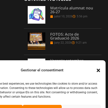
Matrícula alumnat nou
26-27
juliol 10, 2026
5:56 pm
FOTOS: Acte de
Graduació 2026
juny 22, 2026
9:21 am
Vacants setembre
juny 16, 2026
1:08 pm
Gestionar el consentiment
he best experiences, we use technologies like cookies to store and/or access
L’Institut Pere Martell
mation. Consenting to these technologies will allow us to process data such
executa un projecte de
behavior or unique IDs on this site. Not consenting or withdrawing consent,
realització multicàmera
y affect certain features and functions.
en remot
juny 12, 2026
10:13 am