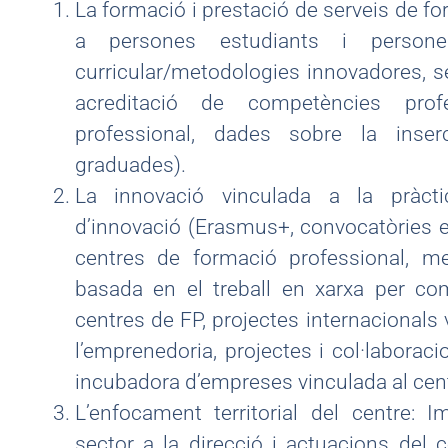
La formació i prestació de serveis de fo
a persones estudiants i persones 
curricular/metodologies innovadores, seg
acreditació de competències profes
professional, dades sobre la inse
graduades).
La innovació vinculada a la pràctic
d’innovació (Erasmus+, convocatòries est
centres de formació professional, me
basada en el treball en xarxa per co
centres de FP, projectes internacionals v
l’emprenedoria, projectes i col·labora
incubadora d’empreses vinculada al cent
L’enfocament territorial del centre: 
sector a la direcció i actuacions del 