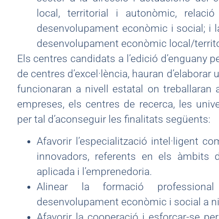
local, territorial i autonòmic, rela
desenvolupament econòmic i social; i l
desenvolupament econòmic local/territo
Els centres candidats a l’edició d’enguany pe
de centres d’excel·lència, hauran d’elaborar 
funcionaran a nivell estatal on treballaran
empreses, els centres de recerca, les univer
per tal d’aconseguir les finalitats següents:
Afavorir l’especialització intel·ligent 
innovadors, referents en els àmbits d
aplicada i l’emprenedoria.
Alinear la formació profession
desenvolupament econòmic i social a nive
Afavorir la cooperació i esforçar-se pe