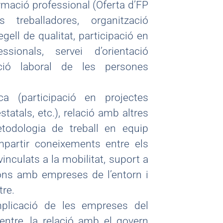
rmació professional (Oferta d’FP
treballadores, organització
ell de qualitat, participació en
sionals, servei d’orientació
rció laboral de les persones
a (participació en projectes
atals, etc.), relació amb altres
todologia de treball en equip
mpartir coneixements entre els
inculats a la mobilitat, suport a
cions amb empreses de l’entorn i
re.
Implicació de les empreses del
centre, la relació amb el govern