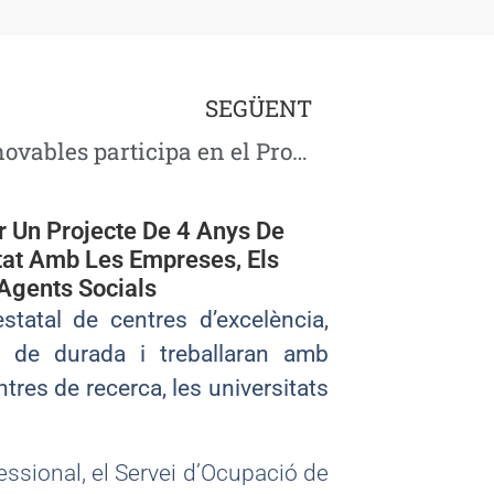
SEGÜENT
El CFGS d’Energies Renovables participa en el Programa de Foment de les Llengües Estrangeres a l’FP
r Un Projecte De 4 Anys De
tat Amb Les Empreses, Els
 Agents Socials
statal de centres d’excelència,
s de durada i treballaran amb
tres de recerca, les universitats
ssional, el Servei d’Ocupació de