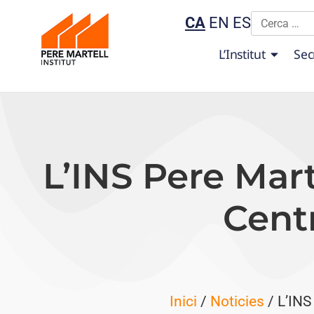
CA
EN
ES
L’Institut
Sec
L’INS Pere Mart
Centr
Inici
/
Noticies
/ L’INS