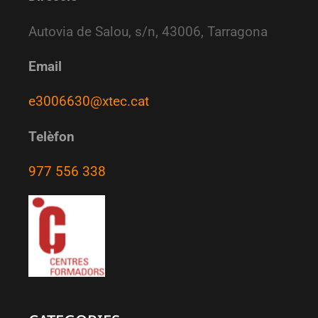
Autovia de Salou, s/n, 43006, Tarragona
Email
e3006630@xtec.cat
Telèfon
977 556 338