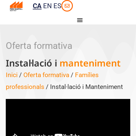
CA
EN
ES
Oferta formativa
Instal·lació i
manteniment
Inici
/
Oferta formativa
/
Famílies
professionals
/ Instal·lació i Manteniment