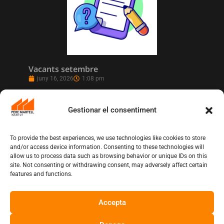
Vacants setembre
juny 16, 2026
1:08 pm
Gestionar el consentiment
To provide the best experiences, we use technologies like cookies to store
and/or access device information. Consenting to these technologies will
allow us to process data such as browsing behavior or unique IDs on this
site. Not consenting or withdrawing consent, may adversely affect certain
features and functions.
Accepta
L’Institut Pere Martell executa un projecte
de realització multicàmera en remot
juny 12, 2026
10:13 am