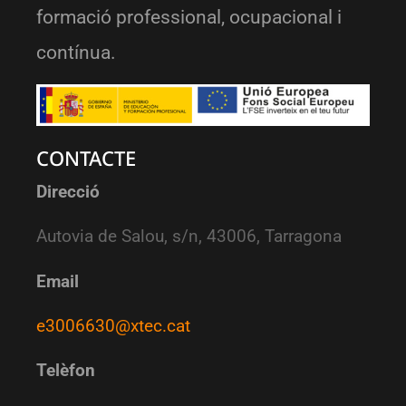
formació professional, ocupacional i
contínua.
CONTACTE
Direcció
Autovia de Salou, s/n, 43006, Tarragona
Email
e3006630@xtec.cat
Telèfon