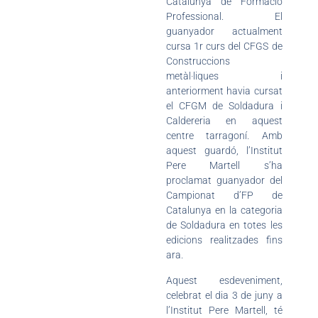
Catalunya de Formació
Professional. El
guanyador actualment
cursa 1r curs del CFGS de
Construccions
metàl·liques i
anteriorment havia cursat
el CFGM de Soldadura i
Caldereria en aquest
centre tarragoní. Amb
aquest guardó, l’Institut
Pere Martell s’ha
proclamat guanyador del
Campionat d’FP de
Catalunya en la categoria
de Soldadura en totes les
edicions realitzades fins
ara.
Aquest esdeveniment,
celebrat el dia 3 de juny a
l’Institut Pere Martell, té