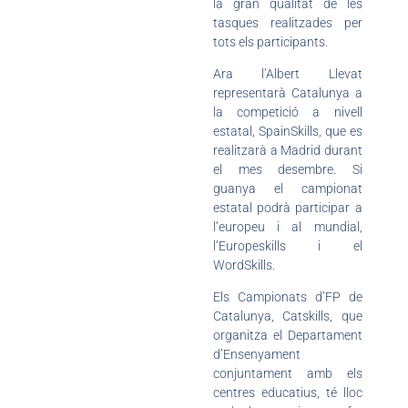
la gran qualitat de les
tasques realitzades per
tots els participants.
Ara l’Albert Llevat
representarà Catalunya a
la competició a nivell
estatal, SpainSkills, que es
realitzarà a Madrid durant
el mes desembre. Si
guanya el campionat
estatal podrà participar a
l’europeu i al mundial,
l’Europeskills i el
WordSkills.
Els Campionats d’FP de
Catalunya, Catskills, que
organitza el Departament
d’Ensenyament
conjuntament amb els
centres educatius, té lloc