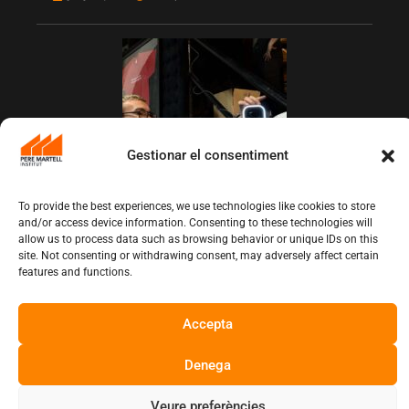
Gestionar el consentiment
To provide the best experiences, we use technologies like cookies to store
and/or access device information. Consenting to these technologies will
L’Institut Pere Martell executa un projecte
allow us to process data such as browsing behavior or unique IDs on this
de realització multicàmera en remot
site. Not consenting or withdrawing consent, may adversely affect certain
juny 12, 2026
10:13 am
features and functions.
Copyright © Institut Pere Martell
Accepta
Denega
Veure preferències