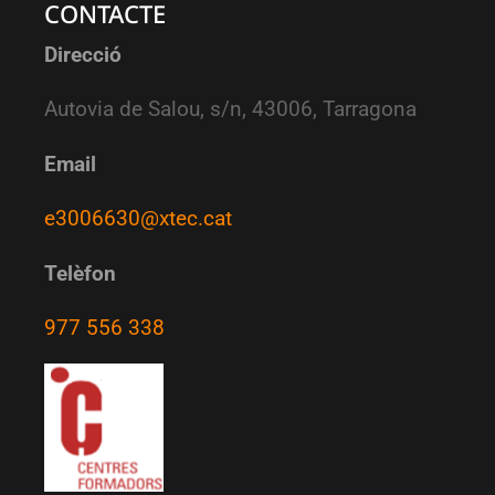
CONTACTE
Direcció
Autovia de Salou, s/n, 43006, Tarragona
Email
e3006630@xtec.cat
Telèfon
977 556 338