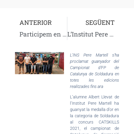
ANTERIOR
SEGÜENT
Participem en l’acció conjunta Escoles Verdes
L’Institut Pere Martell primer centre públic col·laborador per a l’acreditació de l’ACTIC
L’INS Pere Martell s’ha
proclamat guanyador del
Campionat d’FP de
Catalunya de Soldadura en
totes les edicions
realitzades fins ara
L’alumne Albert Llevat de
l’Institut Pere Martell ha
guanyat la medalla d’or en
la categoria de Soldadura
al concurs CATSKILLS
2021, el campionat de