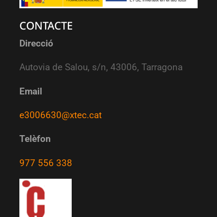
CONTACTE
Direcció
Autovia de Salou, s/n, 43006, Tarragona
Email
e3006630@xtec.cat
Telèfon
977 556 338