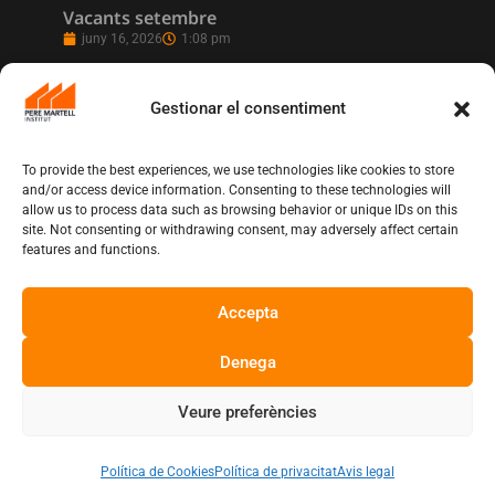
Vacants setembre
juny 16, 2026
1:08 pm
Gestionar el consentiment
To provide the best experiences, we use technologies like cookies to store
and/or access device information. Consenting to these technologies will
allow us to process data such as browsing behavior or unique IDs on this
site. Not consenting or withdrawing consent, may adversely affect certain
features and functions.
Accepta
L’Institut Pere Martell executa un projecte
de realització multicàmera en remot
juny 12, 2026
10:13 am
Denega
Veure preferències
Copyright © Institut Pere Martell
Política de Cookies
Política de privacitat
Avis legal