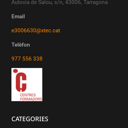
Autovia de Salou, s/n, 43006, Tarragona
Email
e3006630@xtec.cat
Telèfon
977 556 338
CATEGORIES