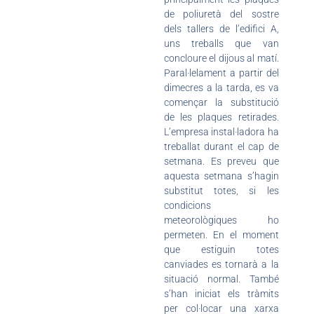
de poliuretà del sostre
dels tallers de l’edifici A,
uns treballs que van
concloure el dijous al matí.
Paral·lelament a partir del
dimecres a la tarda, es va
començar la substitució
de les plaques retirades.
L’empresa instal·ladora ha
treballat durant el cap de
setmana. Es preveu que
aquesta setmana s’hagin
substitut totes, si les
condicions
meteorològiques ho
permeten. En el moment
que estiguin totes
canviades es tornarà a la
situació normal. També
s’han iniciat els tràmits
per col·locar una xarxa