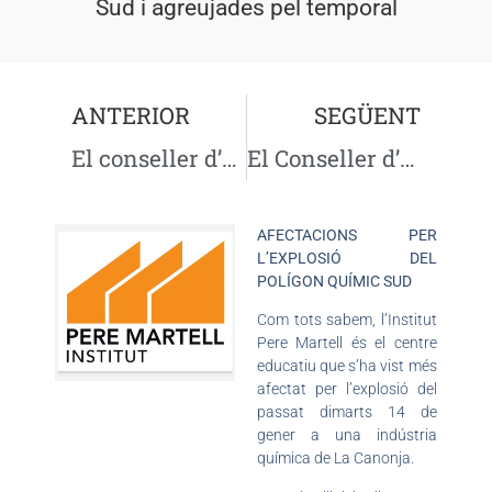
Sud i agreujades pel temporal
ANTERIOR
SEGÜENT
El conseller d’Educació es compromet a actuar «de forma immediata» a l’Institut Pere Martell de Tarragona, afectat per l’explosió
El Conseller d’Educació visita les instal·lacions del nostre centre afectades pel temporal Glòria
AFECTACIONS PER
L’EXPLOSIÓ DEL
POLÍGON QUÍMIC SUD
Com tots sabem, l’Institut
Pere Martell és el centre
educatiu que s’ha vist més
afectat per l’explosió del
passat dimarts 14 de
gener a una indústria
química de La Canonja.