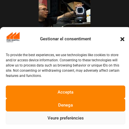
Gestionar el consentiment
L’Institut Pere Martell executa un projecte
de realització multicàmera en remot
To provide the best experiences, we use technologies like cookies to store
juny 12, 2026
10:13 am
and/or access device information. Consenting to these technologies will
allow us to process data such as browsing behavior or unique IDs on this
site. Not consenting or withdrawing consent, may adversely affect certain
Copyright © Institut Pere Martell
features and functions.
Accepta
Denega
Veure preferències