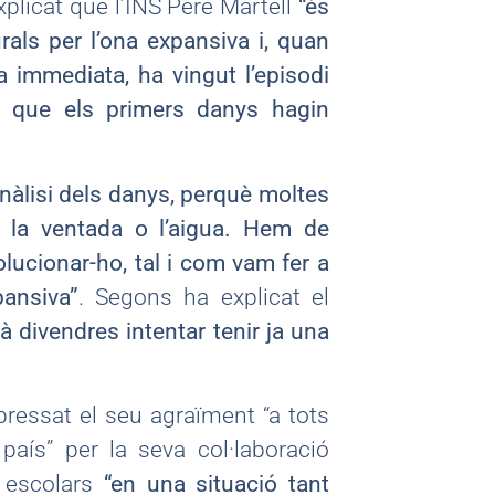
explicat que l’INS Pere Martell
“és
rals per l’ona expansiva i, quan
a immediata, ha vingut l’episodi
et que els primers danys hagin
anàlisi dels danys, perquè moltes
r la ventada o l’aigua. Hem de
lucionar-ho, tal i com vam fer a
pansiva”
. Segons ha explicat el
à divendres intentar tenir ja una
pressat el seu agraïment “a tots
país” per la seva col·laboració
s escolars
“en una situació tant