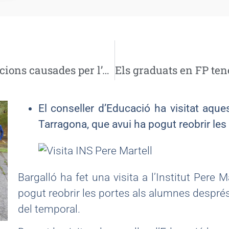
COMUNICAT sobre les afectacions causades per l’accident al Polígon Sud i agreujades pel temporal
El conseller d’Educació ha visitat aques
Tarragona, que avui ha pogut reobrir les 
Bargalló ha fet una visita a l’Institut Pere 
pogut reobrir les portes als alumnes després
del temporal.