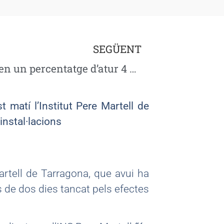
SEGÜENT
Els graduats en FP tenen un percentatge d’atur 4 vegades inferior que la mitjana de joves de Catalunya
t matí l’Institut Pere Martell de
instal·lacions
Martell de Tarragona, que avui ha
 de dos dies tancat pels efectes