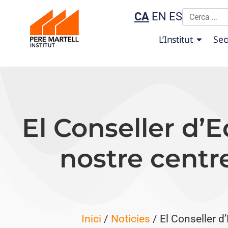
CA
EN
ES
L’Institut
Sec
El Conseller d’Ed
nostre centr
Inici
/
Noticies
/ El Conseller d’