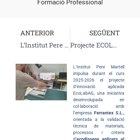
Formació Professional
ANTERIOR
SEGÜENT
L’Institut Pere Martell impulsa la connexió amb el teixit empresarial amb la Setmana de Jornades Tècniques, la Jornada d’Empreses i la 1a Fira Dual
Projecte ECOLabAG: Quan l’FP treballa amb reptes reals d’empresa
L’Institut Pere Martell
impulsa durant el curs
2025-2026 el projecte
d’innovació aplicada
EcoLabAG, una iniciativa
desenvolupada en
col·laboració amb
l’empresa
Ferrantex S.L.
,
orientada a la validació
tècnica de materials,
processos i criteris
d’
ecodisseny aplicats al