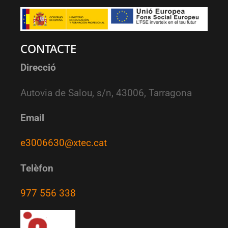
CONTACTE
Direcció
Autovia de Salou, s/n, 43006, Tarragona
Email
e3006630@xtec.cat
Telèfon
977 556 338