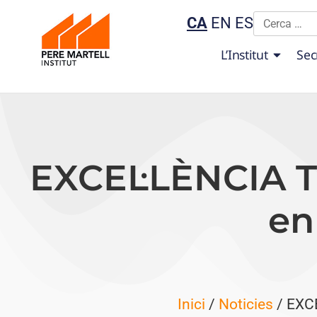
CA
EN
ES
L’Institut
Sec
EXCEL·LÈNCIA TM
en
Inici
/
Noticies
/ EXCE