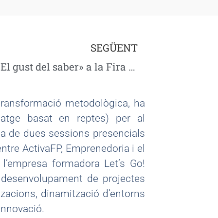
SEGÜENT
Presentació del llibre «El gust del saber» a la Fira de l’Oli DO Siurana
transformació metodològica, ha
tatge basat en reptes) per al
da de dues sessions presencials
ntre ActivaFP, Emprenedoria i el
 l’empresa formadora Let’s Go!
l desenvolupament de projectes
tzacions, dinamització d’entorns
innovació.