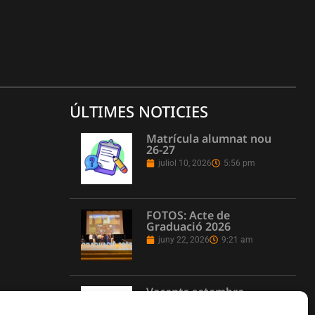
ÚLTIMES NOTICIES
Matrícula alumnat nou
26-27
juliol 10, 2026
5:56 pm
FOTOS: Acte de
Graduació 2026
juny 22, 2026
9:21 am
Vacants setembre
juny 16, 2026
1:08 pm