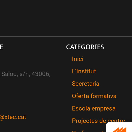
E
CATEGORIES
Inici
L’Institut
 Salou, s/n, 43006,
Secretaria
Oferta formativa
Escola empresa
@xtec.cat
Projectes de centre