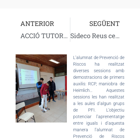
ANTERIOR
SEGÜENT
ACCIÓ TUTORIAL: Conscienciació dels efectes del consum de substàncies en la conducció
Sideco Reus cedeix 4 motors i una caixa de canvis
L’alumnat de Prevenció de
Riscos ha realitzat
diverses sessions amb
demostracions de primers
auxilis: RCP, maniobra de
Heimlich… Aquestes
sessions les han realitzat
a les aules d’algun grups
de PFI. L’objectiu
potenciar l’aprenentatge
entre iguals i d’aquesta
manera l’alumnat de
Prevenció de Riscos