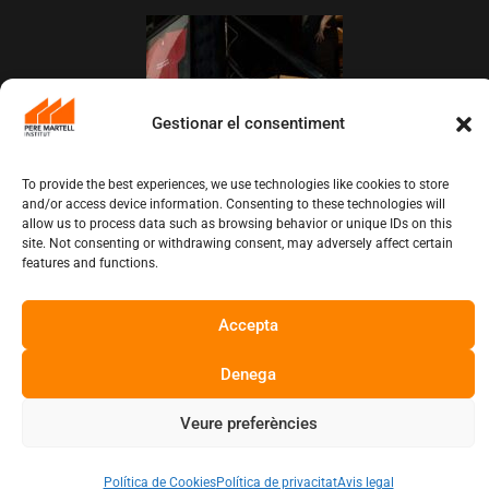
Gestionar el consentiment
To provide the best experiences, we use technologies like cookies to store
and/or access device information. Consenting to these technologies will
allow us to process data such as browsing behavior or unique IDs on this
L’Institut Pere Martell executa un projecte
site. Not consenting or withdrawing consent, may adversely affect certain
de realització multicàmera en remot
features and functions.
juny 12, 2026
10:13 am
Accepta
Copyright © Institut Pere Martell
Denega
Veure preferències
Política de Cookies
Política de privacitat
Avis legal