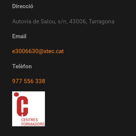
Direcció
Autovia de Salou, s/n, 43006, Tarragona
Email
e3006630@xtec.cat
Telèfon
977 556 338