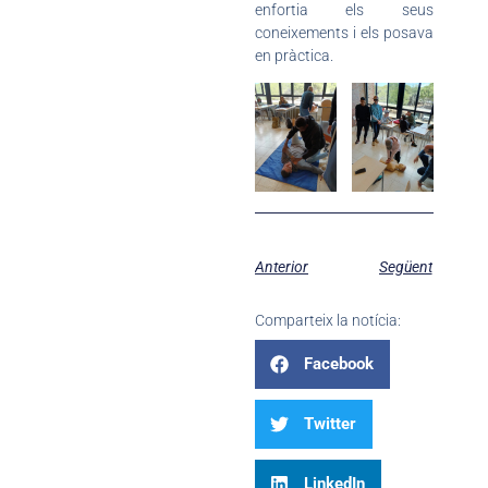
enfortia els seus
coneixements i els posava
en pràctica.
Anterior
Següent
Comparteix la notícia:
Facebook
Twitter
LinkedIn