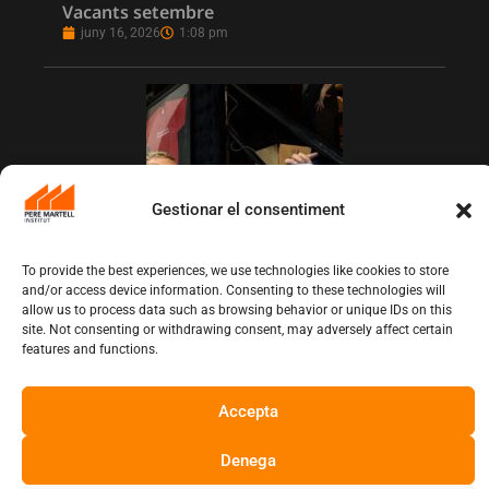
Vacants setembre
juny 16, 2026
1:08 pm
Gestionar el consentiment
To provide the best experiences, we use technologies like cookies to store
and/or access device information. Consenting to these technologies will
L’Institut Pere Martell executa un projecte
allow us to process data such as browsing behavior or unique IDs on this
de realització multicàmera en remot
site. Not consenting or withdrawing consent, may adversely affect certain
features and functions.
juny 12, 2026
10:13 am
Accepta
Copyright © Institut Pere Martell
Denega