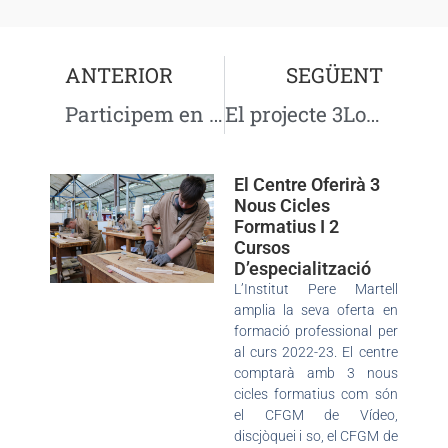
ANTERIOR
SEGÜENT
Participem en la taula de diàleg sobre risc químic
El projecte 3LoE treballa en l’àmbit de la Química
El Centre Oferirà 3
Nous Cicles
Formatius I 2
Cursos
D’especialització
L’Institut Pere Martell
amplia la seva oferta en
formació professional per
al curs 2022-23. El centre
comptarà amb 3 nous
cicles formatius com són
el CFGM de Vídeo,
discjòquei i so, el CFGM de