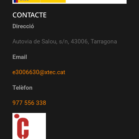
CONTACTE
Direcció
Autovia de Salou, s/n, 43006, Tarragona
Email
e3006630@xtec.cat
Telèfon
977 556 338