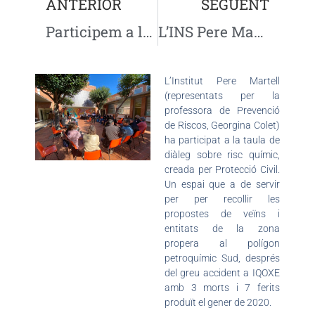
ANTERIOR
SEGÜENT
Participem a la XIX Jornada de Qualitat
L’INS Pere Martell amplia la seva oferta de Formació Professional
L’Institut Pere Martell
(representats per la
professora de Prevenció
de Riscos, Georgina Colet)
ha participat a la taula de
diàleg sobre risc químic,
creada per Protecció Civil.
Un espai que a de servir
per per recollir les
propostes de veïns i
entitats de la zona
propera al polígon
petroquímic Sud, després
del greu accident a IQOXE
amb 3 morts i 7 ferits
produït el gener de 2020.