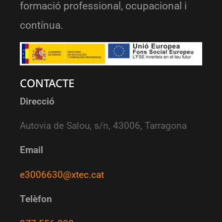
formació professional, ocupacional i
contínua.
CONTACTE
Direcció
Autovia de Salou, s/n, 43006, Tarragona
Email
e3006630@xtec.cat
Telèfon