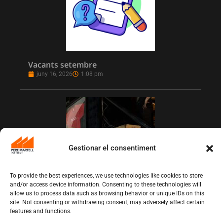
Vacants setembre
juny 16, 2026
1:08 pm
Gestionar el consentiment
To provide the best experiences, we use technologies like cookies to store
and/or access device information. Consenting to these technologies will
allow us to process data such as browsing behavior or unique IDs on this
L’Institut Pere Martell executa un projecte
site. Not consenting or withdrawing consent, may adversely affect certain
de realització multicàmera en remot
features and functions.
juny 12, 2026
10:13 am