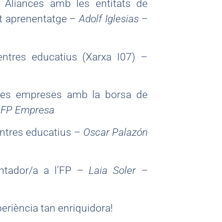
s Aliances amb les entitats de
nt aprenentatge –
Adolf Iglesias –
tres educatius (Xarxa I07) –
les empreses amb la borsa de
s FP Empresa
entres educatius –
Oscar Palazón
entador/a a l’FP –
Laia Soler –
eriència tan enriquidora!