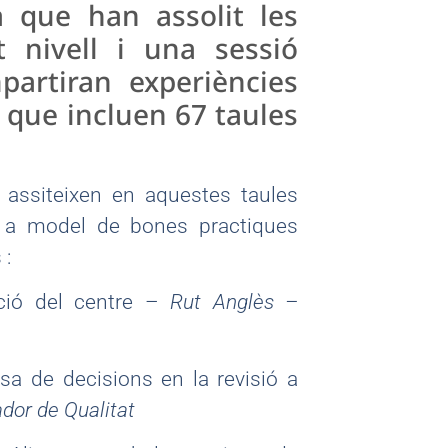
a que han assolit les
lt nivell i una sessió
artiran experiències
i que incluen 67 taules
l assiteixen en aquestes taules
m a model de bones practiques
 :
ció del centre –
Rut Anglès –
sa de decisions en la revisió a
dor de Qualitat