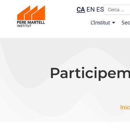
CA
EN
ES
L’Institut
Sec
Participem
Inic