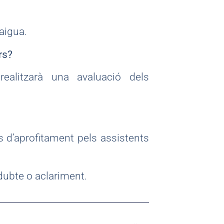
aigua.
rs?
ealitzarà una avaluació dels
ats d’aprofitament pels assistents
dubte o aclariment.