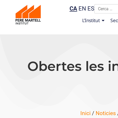
CA
EN
ES
L’Institut
Sec
Obertes les i
Inici
/
Noticies