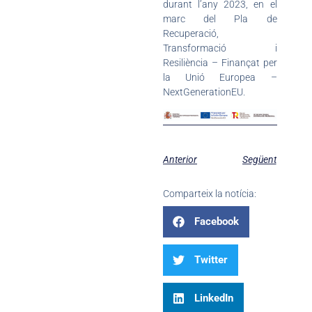
durant l’any 2023, en el
marc del Pla de
Recuperació,
Transformació i
Resiliència – Finançat per
la Unió Europea –
NextGenerationEU.
Anterior
Següent
Comparteix la notícia:
Facebook
Twitter
LinkedIn