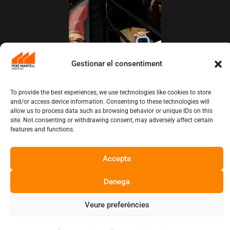
Gestionar el consentiment
To provide the best experiences, we use technologies like cookies to store
and/or access device information. Consenting to these technologies will
L’Institut Pere Martell executa un projecte
allow us to process data such as browsing behavior or unique IDs on this
de realització multicàmera en remot
site. Not consenting or withdrawing consent, may adversely affect certain
juny 12, 2026
10:13 am
features and functions.
Copyright © Institut Pere Martell
Accepta
Denega
Veure preferències