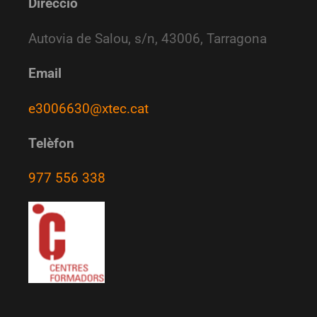
Direcció
Autovia de Salou, s/n, 43006, Tarragona
Email
e3006630@xtec.cat
Telèfon
977 556 338