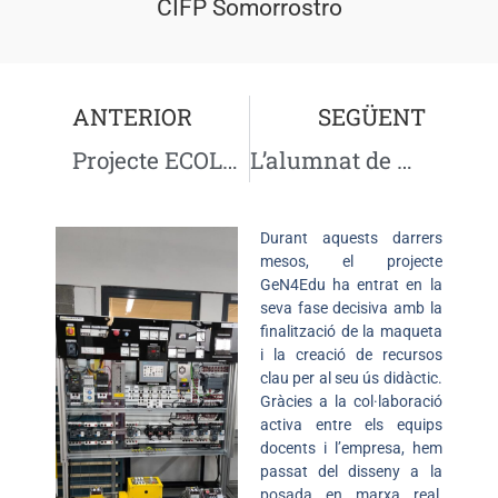
CIFP Somorrostro
ANTERIOR
SEGÜENT
Projecte ECOLabAG: Quan l’FP treballa amb reptes reals d’empresa
L’alumnat de Fusta i Moble dissenya solucions pràctiques per als habitatges actuals
Durant aquests darrers
mesos, el projecte
GeN4Edu
ha entrat en la
seva fase decisiva amb la
finalització de la maqueta
i la creació de recursos
clau per al seu ús didàctic.
Gràcies a la col·laboració
activa entre els equips
docents i l’empresa, hem
passat del disseny a la
posada en marxa real,