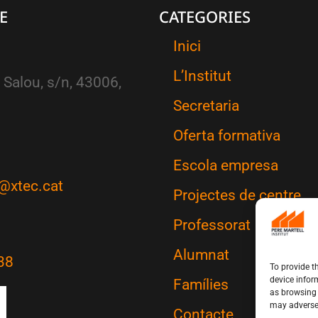
E
CATEGORIES
Inici
L’Institut
 Salou, s/n, 43006,
Secretaria
Oferta formativa
Escola empresa
@xtec.cat
Projectes de centre
Professorat
Alumnat
38
To provide t
device infor
Famílies
as browsing 
may adversel
Contacte