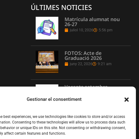
ÚLTIMES NOTICIES
Matrícula alumnat nou
26-27
juliol 10, 2026
5:56 pm
FOTOS: Acte de
Graduació 2026
juny 22, 2026
9:21 am
Vacants setembre
juny 16, 2026
1:08 pm
Gestionar el consentiment
he best experiences, we use technologies like cookies to store and/or access
L’Institut Pere Martell
mation. Consenting to these technologies will allow us to process data such
executa un projecte de
behavior or unique IDs on this site. Not consenting or withdrawing consent,
realització multicàmera
y affect certain features and functions.
en remot