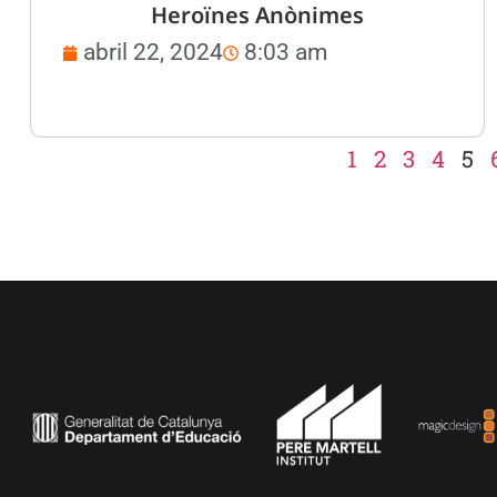
Heroïnes Anònimes
abril 22, 2024
8:03 am
1
2
3
4
5