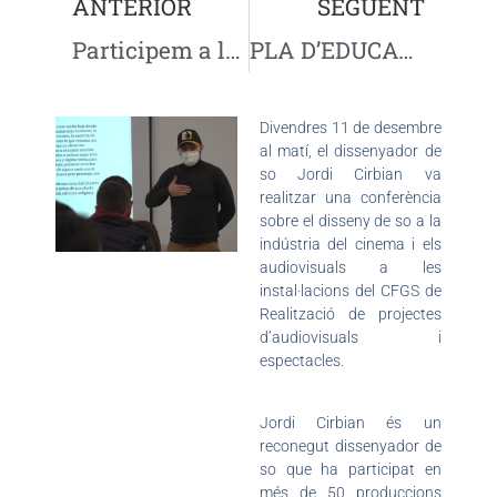
ANTERIOR
SEGÜENT
Participem a la Fira virtual de l’FP Dual de Tarragona
PLA D’EDUCACIÓ DIGITAL: 700 ordinadors per alumnat i professorat i equips de connectivitat
Divendres 11 de desembre
al matí, el dissenyador de
so Jordi Cirbian va
realitzar una conferència
sobre el disseny de so a la
indústria del cinema i els
audiovisuals a les
instal·lacions del CFGS de
Realització de projectes
d’audiovisuals i
espectacles.
Jordi Cirbian és un
reconegut dissenyador de
so que ha participat en
més de 50 produccions