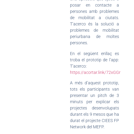
posar en contacte a
persones amb problemes
de mobilitat a ciutats.
T’acerco és la solució a
problemes de mobilitat
periurbana de moltes
persones.
En el següent enllaç es
troba el prototip de l’app:
T’acerco:
https://acortar.link/72xGGr
A més d’aquest prototip,
tots els participants van
presentar un pitch de 3
minuts per explicar els
projectes desenvolupats
durant els 9 mesos que ha
durat el projecte CIEES FP
Network del MEFP.