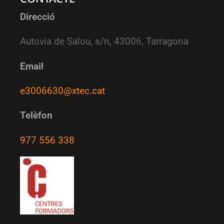
Direcció
Autovia de Salou, s/n, 43006, Tarragona
Email
e3006630@xtec.cat
Telèfon
977 556 338