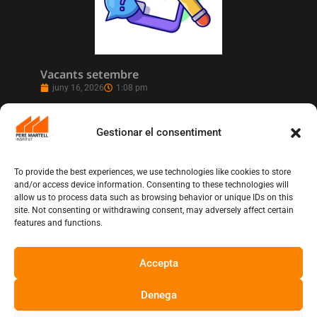
Vacants setembre
juny 16, 2026
1:08 pm
Gestionar el consentiment
To provide the best experiences, we use technologies like cookies to store
and/or access device information. Consenting to these technologies will
allow us to process data such as browsing behavior or unique IDs on this
site. Not consenting or withdrawing consent, may adversely affect certain
features and functions.
Accepta
L’Institut Pere Martell executa un projecte
de realització multicàmera en remot
juny 12, 2026
10:13 am
Denega