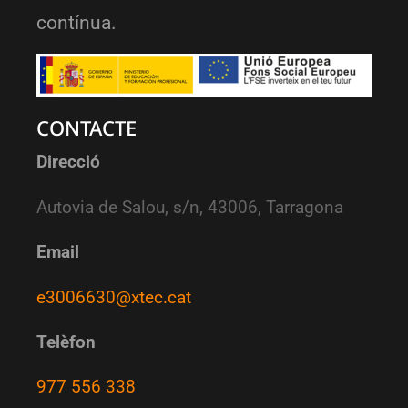
contínua.
CONTACTE
Direcció
Autovia de Salou, s/n, 43006, Tarragona
Email
e3006630@xtec.cat
Telèfon
977 556 338