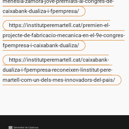
menesia-zamora-jove-premiats-al-congres-de-
caixabank-dualiza-i-fpempresa/
https://institutperemartell.cat/premien-el-
projecte-de-fabricacio-mecanica-en-el-9e-congres-
fpempresa-i-caixabank-dualiza/
https://institutperemartell.cat/caixabank-
dualiza-i-fpempresa-reconeixen-linstitut-pere-
martell-com-un-dels-mes-innovadors-del-pais/