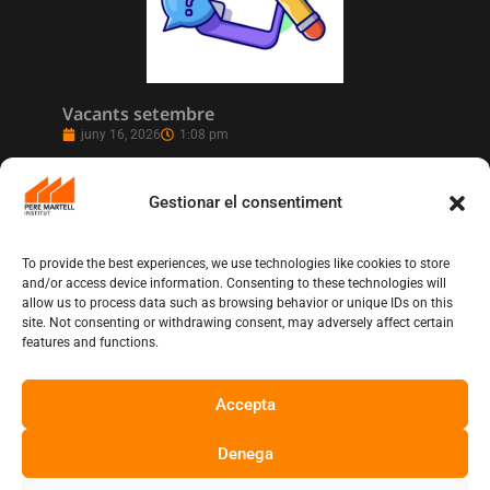
Vacants setembre
juny 16, 2026
1:08 pm
Gestionar el consentiment
To provide the best experiences, we use technologies like cookies to store
and/or access device information. Consenting to these technologies will
allow us to process data such as browsing behavior or unique IDs on this
site. Not consenting or withdrawing consent, may adversely affect certain
features and functions.
Accepta
L’Institut Pere Martell executa un projecte
de realització multicàmera en remot
Denega
juny 12, 2026
10:13 am