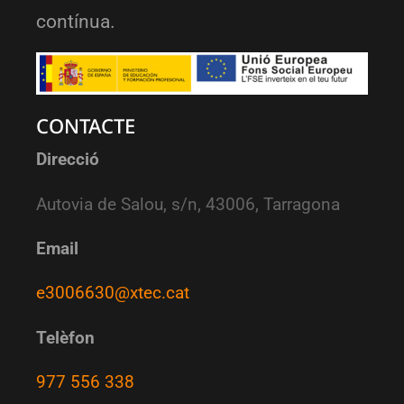
contínua.
CONTACTE
Direcció
Autovia de Salou, s/n, 43006, Tarragona
Email
e3006630@xtec.cat
Telèfon
977 556 338