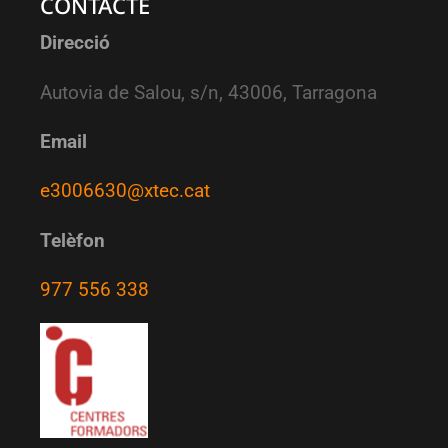
CONTACTE
Direcció
Autovia de Salou, s/n, 43006, Tarragona
Email
e3006630@xtec.cat
Telèfon
977 556 338