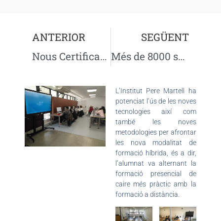
ANTERIOR
SEGÜENT
Nous Certificats de Professionalitat en postproducció d’audiovisuals
Més de 8000 subscriptors al YouTube de Carrosseria
L’Institut Pere Martell ha
potenciat l’ús de les noves
tecnologies així com
també les noves
metodologies per afrontar
les nova modalitat de
formació híbrida, és a dir,
l’alumnat va alternant la
formació presencial de
caire més pràctic amb la
formació a distància.