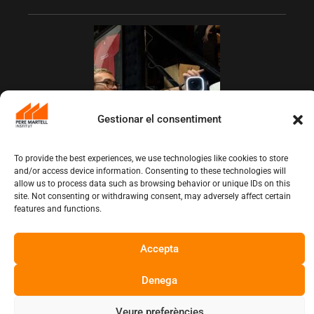
Gestionar el consentiment
To provide the best experiences, we use technologies like cookies to store
L’Institut Pere Martell executa un projecte
and/or access device information. Consenting to these technologies will
de realització multicàmera en remot
allow us to process data such as browsing behavior or unique IDs on this
juny 12, 2026
10:13 am
site. Not consenting or withdrawing consent, may adversely affect certain
features and functions.
Copyright © Institut Pere Martell
Accepta
Denega
Veure preferències